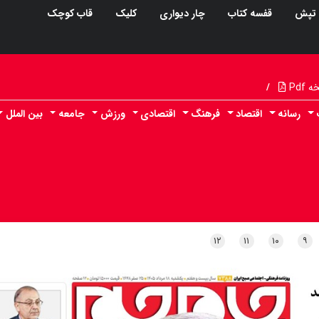
تپش
قفسه کتاب
چار دیواری
کلیک
قاب کوچک
Pdf
/
رسانه
اقتصاد
فرهنگ
اقتصادی
ورزش
جامعه
بین الملل
۱۲
۱۱
۱۰
۹