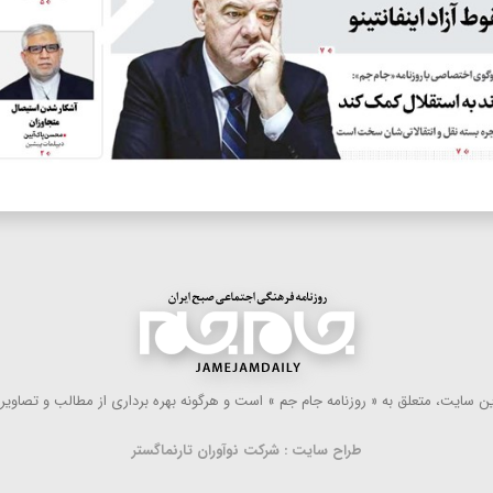
 سایت، متعلق به « روزنامه جام جم » است و هرگونه بهره ‌برداری از مطالب و تصاویر آ
طراح سایت : شرکت نوآوران تارنماگستر