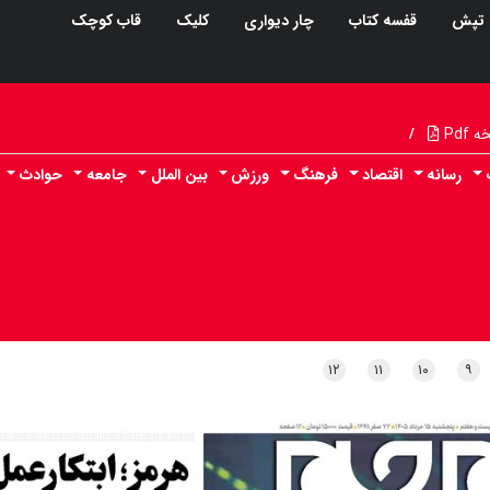
تپش
قفسه کتاب
چار دیواری
کلیک
قاب کوچک
Pdf
/
رسانه
اقتصاد
فرهنگ
ورزش
بین الملل
جامعه
حوادث
۱۲
۱۱
۱۰
۹