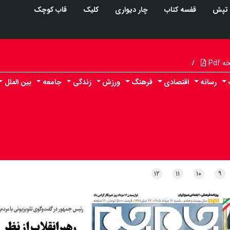
تپش
قفسه کتاب
چار دیواری
کلیک
قاب کوچک
Pdf
/
رسانه
اقتصادی
فرهنگ
ورزش
زندگی
جامعه
بین الملل
۱۲
۱۱
۱۰
۹