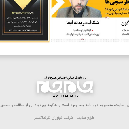
 سایت، متعلق به « روزنامه جام جم » است و هرگونه بهره ‌برداری از مطالب و تصاویر آ
طراح سایت : شرکت نوآوران تارنماگستر