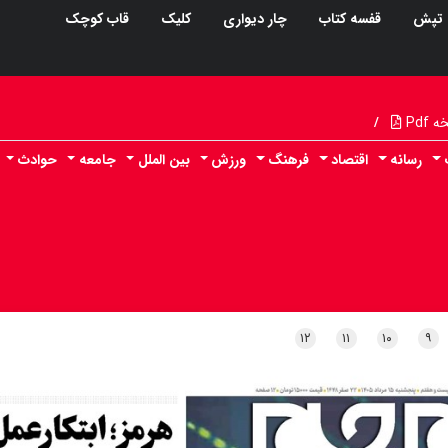
تپش
قفسه کتاب
چار دیواری
کلیک
قاب کوچک
Pdf
/
رسانه
اقتصاد
فرهنگ
ورزش
بین الملل
جامعه
حوادث
۱۲
۱۱
۱۰
۹