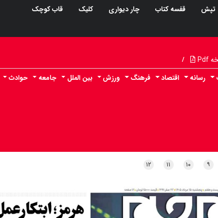
تپش
قفسه کتاب
چار دیواری
کلیک
قاب کوچک
Pdf
/
رسانه
اقتصاد
فرهنگ
ورزش
بین الملل
جامعه
حوادث
۱۲
۱۱
۱۰
۹