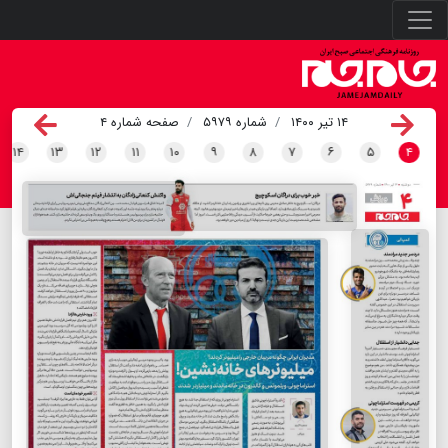
۱۴ تیر ۱۴۰۰
شماره ۵۹۷۹
صفحه شماره ۴
۱۴
۱۳
۱۲
۱۱
۱۰
۹
۸
۷
۶
۵
۴