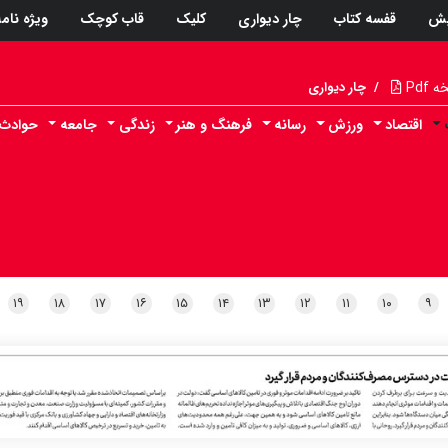
پش
قفسه کتاب
چار دیواری
کلیک
قاب کوچک
ویژه نام
Pdf
/
چار دیواری
اقتصاد
ورزش
رسانه
فرهنگ و هنر
زندگی
جامعه
حوادث
۱۹
۱۸
۱۷
۱۶
۱۵
۱۴
۱۳
۱۲
۱۱
۱۰
۹