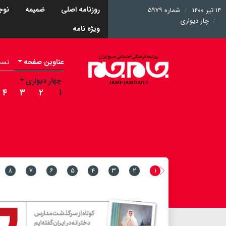
روزنامه اصلی
ضمیمه
نوج
۱۴ تیر ۱۴۰۰
شماره ۵۹۷۹
چار دیواری
ویژه نامه
عناوین صفحه
نسخه 
چهار دیواری
۴
۳
۲
۱
۸
۷
۶
۵
۴
۳
۲
۱