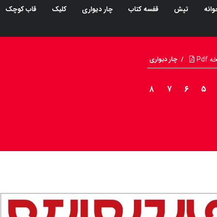
وانه
تپش
قفسه کتاب
چار دیواری
کلیک
قاب کوچک
Pdf
/
چار دیواری
۸
۷
۶
۵