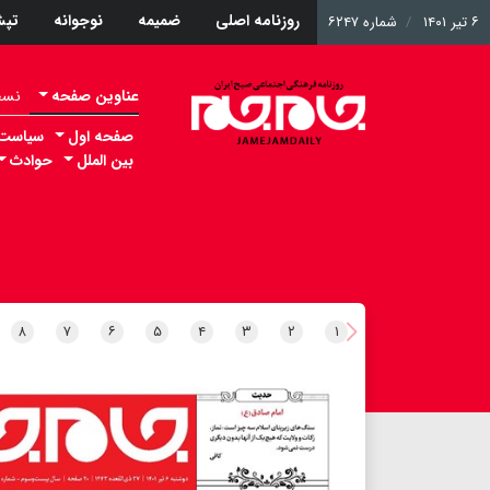
روزنامه اصلی
ضمیمه
نوجوانه
تپ
۶ تیر ۱۴۰۱
شماره ۶۲۴۷
عناوین صفحه
نسخه 
صفحه اول
سیاست
بین الملل
حوادث
۸
۷
۶
۵
۴
۳
۲
۱