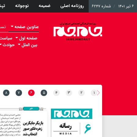
روزنامه اصلی
ضمیمه
نوجوانه
تپ
۶ تیر ۱۴۰۱
شماره ۶۲۴۷
عناوین صفحه
نسخه 
صفحه اول
سیاست
بین الملل
حوادث
۸
۷
۶
۵
۴
۳
۲
۱