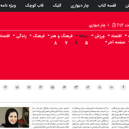
ش
قفسه کتاب
چار دیواری
کلیک
قاب کوچک
ویژه نامه
Pdf
/
چار دیواری
اقتصاد
ورزش
رسانه
فرهنگ و هنر
فرهنگ
زندگی
اقتصا
صفحه آخر
۵
۶
۷
۸
۱۹
۱۸
۱۷
۱۶
۱۵
۱۴
۱۳
۱۲
۱۱
۱۰
۹