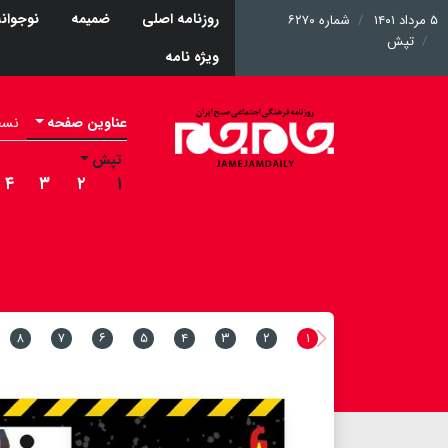
روزنامه اصلی
ضمیمه
نوجوان
۵ مرداد ۱۴۰۱
شماره ۶۲۷۰
تپش
ویژه نامه
عناوین صفحه
نسخه 
تپش
۴
۳
۲
۱
۸
۷
۶
۵
۴
۳
۲
۱