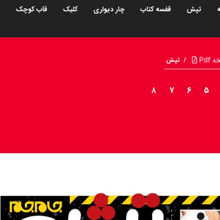
ه
تپش
قفسه کتاب
چار دیواری
کلیک
قاب کوچک
Pdf
/
تپش
۸
۷
۶
۵