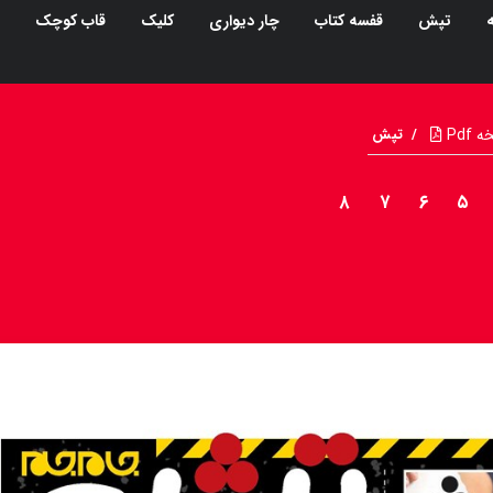
ه
تپش
قفسه کتاب
چار دیواری
کلیک
قاب کوچک
Pdf
/
تپش
۸
۷
۶
۵