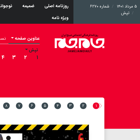
روزنامه اصلی
ضمیمه
نوجوان
۵ مرداد ۱۴۰۱
شماره ۶۲۷۰
تپش
ویژه نامه
عناوین صفحه
نسخه 
تپش
۴
۳
۲
۱
۸
۷
۶
۵
۴
۳
۲
۱