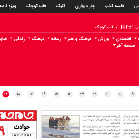
ش
قفسه کتاب
چار دیواری
کلیک
قاب کوچک
ویژه نامه
Pdf
/
قاب کوچک
اقتصادی
ورزش
فرهنگ و هنر
رسانه
فرهنگ
زندگی
فناو
صفحه آخر
۱۹
۱۸
۱۷
۱۶
۱۵
۱۴
۱۳
۱۲
۱۱
۱۰
۹