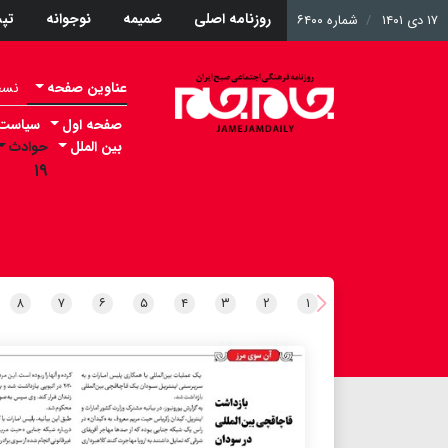
روزنامه اصلی
ضمیمه
نوجوانه
تپ
۱۷ دی ۱۴۰۱
شماره ۶۴۰۰
عناوین صفحه
نسخه 
صفحه اول
سیاست
بین الملل
حوادث
۱۹
۸
۷
۶
۵
۴
۳
۲
۱