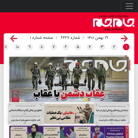
۱۹ بهمن ۱۴۰۱
شماره ۶۴۲۷
صفحه شماره ۱
۱۱
۱۰
۹
۸
۷
۶
۵
۴
۳
۲
۱