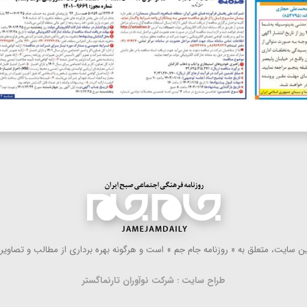
 سایت، متعلق به « روزنامه جام جم » است و هرگونه بهره ‌برداری از مطالب و تصاویر آ
طراح سایت : شرکت نوآوران تارنماگستر