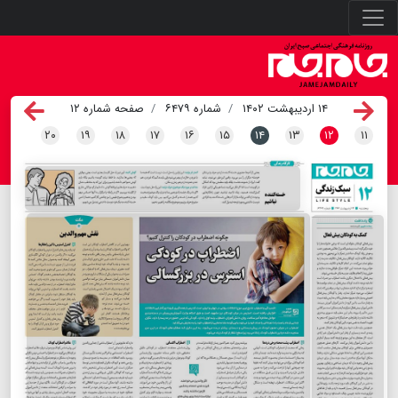
۱۴ اردیبهشت ۱۴۰۲
شماره ۶۴۷۹
صفحه شماره ۱۲
۲۰
۱۹
۱۸
۱۷
۱۶
۱۵
۱۴
۱۳
۱۲
۱۱