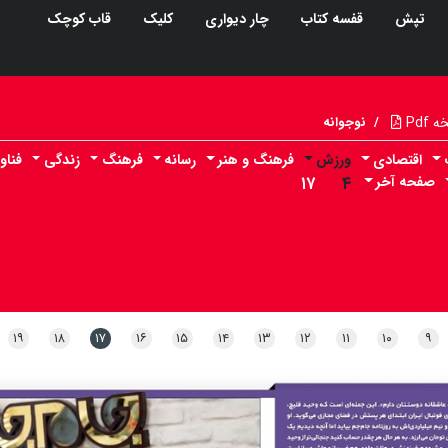
تپش
قفسه کتاب
چار دیواری
کلیک
قاب کوچک
Pdf
/
نوجوانه
اقتصادی
ورزش
فرهنگ و هنر
رسانه
فرهنگ
زندگی
فناو
صفحه آخر
۴
۱۷
۱۹
۱۸
۱۷
۱۶
۱۵
۱۴
۱۳
۱۲
۱۱
۱۰
۹