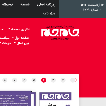
روزنامه اصلی
ضمیمه
نوجوانه
۱۴ اردیبهشت ۱۴۰۲
شماره ۶۴۷۹
ویژه نامه
عناوین صفحه
نسخه 
صفحه اول
سیاست
بین الملل
حوادث
۸
۷
۶
۵
۴
۳
۲
۱