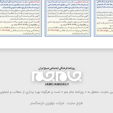
 سایت، متعلق به « روزنامه جام جم » است و هرگونه بهره ‌برداری از مطالب و تصاویر آ
طراح سایت : شرکت نوآوران تارنماگستر