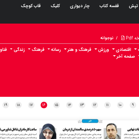
تپش
قفسه کتاب
چار دیواری
کلیک
قاب کوچک
Pdf
/
نوجوانه
اقتصادی
ورزش
فرهنگ و هنر
رسانه
فرهنگ
زندگی
فناو
صفحه آخر
۱۹
۱۸
۱۷
۱۶
۱۵
۱۴
۱۳
۱۲
۱۱
۱۰
۹