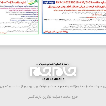
 سایت، متعلق به « روزنامه جام جم » است و هرگونه بهره ‌برداری از مطالب و تصاویر آ
طراح سایت : شرکت نوآوران تارنماگستر