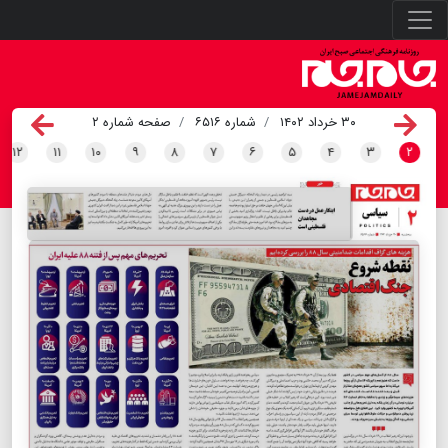
۳۰ خرداد ۱۴۰۲
شماره ۶۵۱۶
صفحه شماره ۲
۱۲
۱۱
۱۰
۹
۸
۷
۶
۵
۴
۳
۲