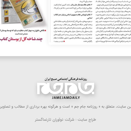
 سایت، متعلق به « روزنامه جام جم » است و هرگونه بهره ‌برداری از مطالب و تصاویر آ
طراح سایت : شرکت نوآوران تارنماگستر