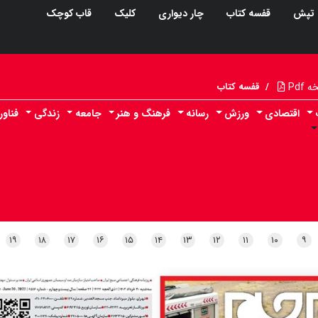
تپش
قفسه کتاب
چار دیواری
کلیک
قاب کوچک
Pdf
/
قفسه کتاب
اقتصادی
ورزش
رسانه
فرهنگ و هنر
جامعه
زندگی
فناو
۱۹
۱۸
۱۷
۱۶
۱۵
۱۴
۱۳
۱۲
۱۱
۱۰
۹