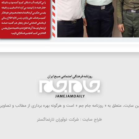
 سایت، متعلق به « روزنامه جام جم » است و هرگونه بهره ‌برداری از مطالب و تصاویر آ
طراح سایت : شرکت نوآوران تارنماگستر