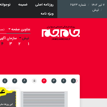
روزنامه اصلی
ضمیمه
نوجوانه
۷ تیر ۱۴۰۲
شماره ۶۵۲۳
تپش
ویژه نامه
عناوین صفحه
نسخه 
تپش
سازمان آگهی
۴
۳
۲
۱
۸
۷
۶
۵
۴
۳
۲
۱