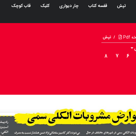
تپش
قفسه کتاب
چار دیواری
کلیک
قاب کوچک
Pdf
/
تپش
۸
۷
۶