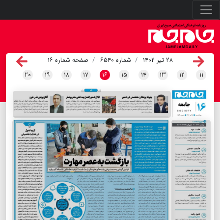
۲۸ تیر ۱۴۰۲
شماره ۶۵۴۰
صفحه شماره ۱۶
۲۰
۱۹
۱۸
۱۷
۱۶
۱۵
۱۴
۱۳
۱۲
۱۱