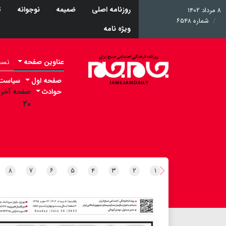
روزنامه اصلی
ضمیمه
نوجوانه
ت
۸ مرداد ۱۴۰۲
شماره ۶۵۴۸
ویژه نامه
عناوین صفحه
نسخه 
صفحه اول
سیاست
حوادث
صفحه آخر
۲۰
۸
۷
۶
۵
۴
۳
۲
۱