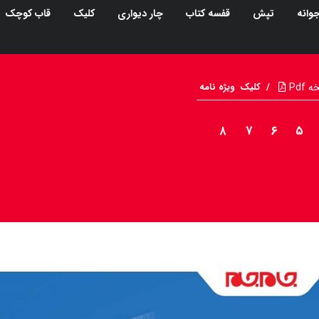
وانه
تپش
قفسه کتاب
چار دیواری
کلیک
قاب کوچک
Pdf
/
کلیک
ویژه نامه
۸
۷
۶
۵