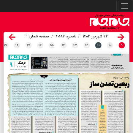
۲۲ شهریور ۱۴۰۲
شماره ۶۵۸۳
صفحه شماره ۹
۱۹
۱۸
۱۷
۱۶
۱۵
۱۴
۱۳
۱۲
۱۱
۱۰
۹