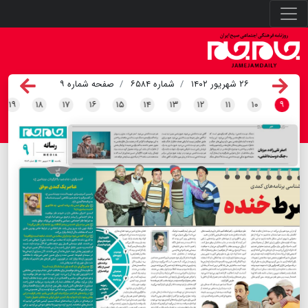
۲۶ شهریور ۱۴۰۲
شماره ۶۵۸۴
صفحه شماره ۹
۱۹
۱۸
۱۷
۱۶
۱۵
۱۴
۱۳
۱۲
۱۱
۱۰
۹