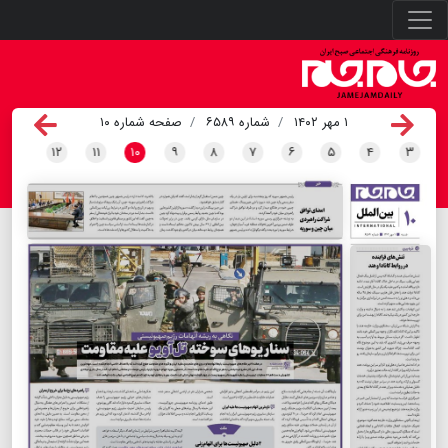
۱ مهر ۱۴۰۲
شماره ۶۵۸۹
صفحه شماره ۱۰
۱۲
۱۱
۱۰
۹
۸
۷
۶
۵
۴
۳