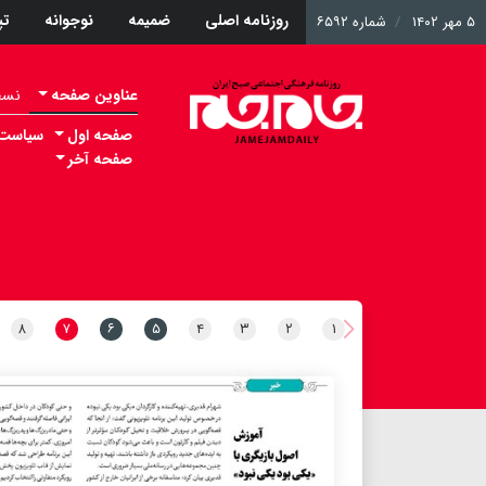
روزنامه اصلی
ضمیمه
نوجوانه
ت
۵ مهر ۱۴۰۲
شماره ۶۵۹۲
عناوین صفحه
نسخه 
صفحه اول
سیاست
صفحه آخر
۸
۷
۶
۵
۴
۳
۲
۱