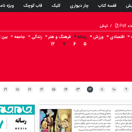
پش
قفسه کتاب
چار دیواری
کلیک
قاب کوچک
ویژه نام
Pdf
/
تپش
اقتصادی
ورزش
رسانه
فرهنگ و هنر
زندگی
جامعه
بین ا
۱۲
۷
۶
۵
۱۹
۱۸
۱۷
۱۶
۱۵
۱۴
۱۳
۱۲
۱۱
۱۰
۹