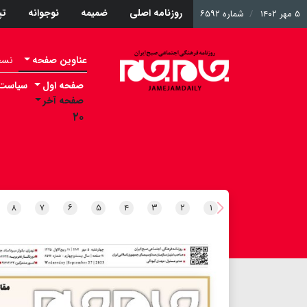
روزنامه اصلی
ضمیمه
نوجوانه
ت
۵ مهر ۱۴۰۲
شماره ۶۵۹۲
عناوین صفحه
نسخه 
صفحه اول
سیاست
صفحه آخر
۲۰
۸
۷
۶
۵
۴
۳
۲
۱