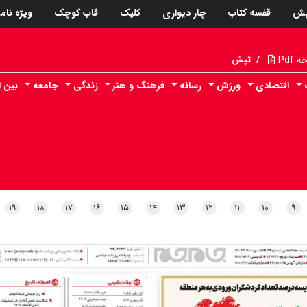
پش
قفسه کتاب
چار دیواری
کلیک
قاب کوچک
ویژه نام
Pdf
/
تپش
اقتصادی
ورزش
رسانه
فرهنگ و هنر
زندگی
جامعه
بین ا
۱۹
۱۸
۱۷
۱۶
۱۵
۱۴
۱۳
۱۲
۱۱
۱۰
۹