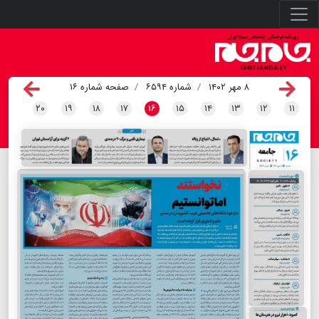
۸ مهر ۱۴۰۲
شماره ۶۵۹۴
صفحه شماره ۱۶
۲۰
۱۹
۱۸
۱۷
۱۶
۱۵
۱۴
۱۳
۱۲
۱۱