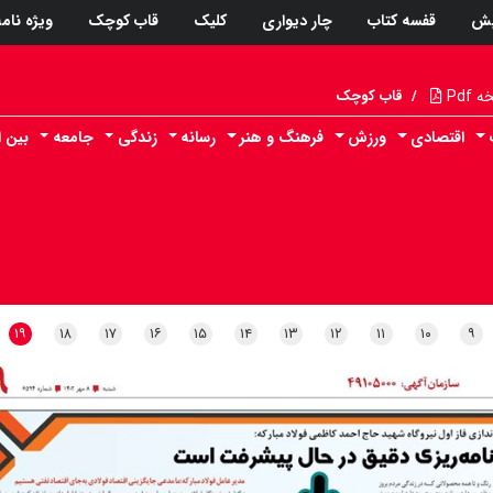
پش
قفسه کتاب
چار دیواری
کلیک
قاب کوچک
ویژه نام
Pdf
/
قاب کوچک
اقتصادی
ورزش
فرهنگ و هنر
رسانه
زندگی
جامعه
بین ا
۱۹
۱۸
۱۷
۱۶
۱۵
۱۴
۱۳
۱۲
۱۱
۱۰
۹