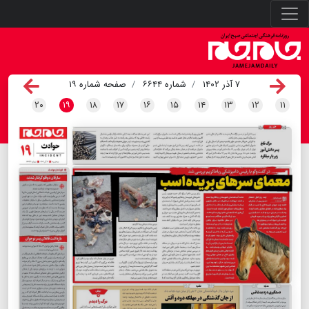
۷ آذر ۱۴۰۲
شماره ۶۶۴۴
صفحه شماره ۱۹
۲۰
۱۹
۱۸
۱۷
۱۶
۱۵
۱۴
۱۳
۱۲
۱۱