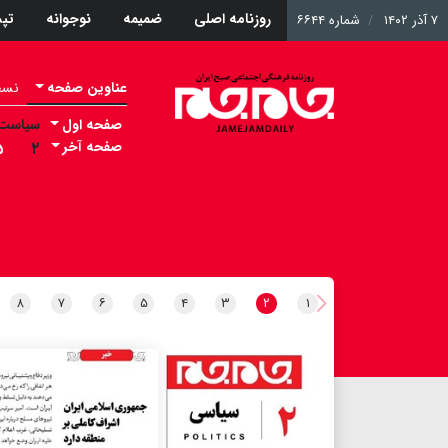
روزنامه اصلی
ضمیمه
نوجوانه
تپ
۷ آذر ۱۴۰۲
شماره ۶۶۴۴
عناوین صفحه
نسخه 
صفحه اول
سیاست
صفحه آخر
۲
۵
۸
۷
۶
۵
۴
۳
۲
۱