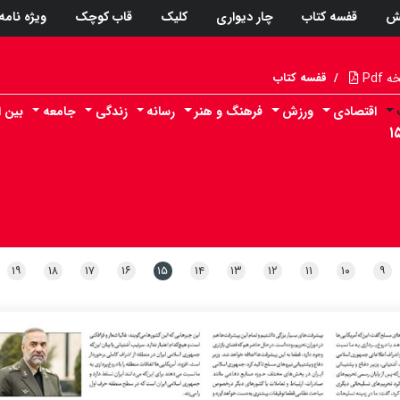
ش
قفسه کتاب
چار دیواری
کلیک
قاب کوچک
ویژه نامه
Pdf
/
قفسه کتاب
اقتصادی
ورزش
فرهنگ و هنر
رسانه
زندگی
جامعه
بین ا
۱
۱۹
۱۸
۱۷
۱۶
۱۵
۱۴
۱۳
۱۲
۱۱
۱۰
۹