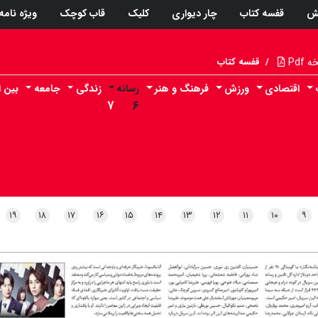
ش
قفسه کتاب
چار دیواری
کلیک
قاب کوچک
ویژه نامه
Pdf
/
قفسه کتاب
اقتصادی
ورزش
فرهنگ و هنر
رسانه
زندگی
جامعه
بین ا
۷
۶
۱۹
۱۸
۱۷
۱۶
۱۵
۱۴
۱۳
۱۲
۱۱
۱۰
۹