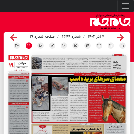
۷ آذر ۱۴۰۲
شماره ۶۶۴۴
صفحه شماره ۱۹
۲۰
۱۹
۱۸
۱۷
۱۶
۱۵
۱۴
۱۳
۱۲
۱۱