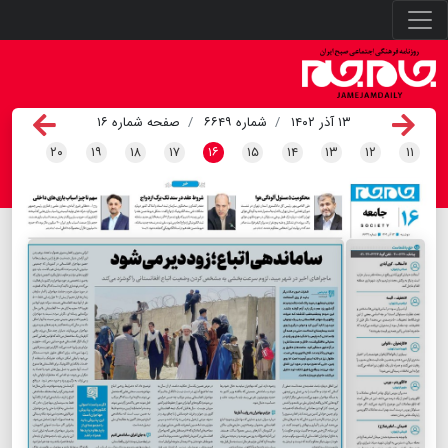
۱۳ آذر ۱۴۰۲
شماره ۶۶۴۹
صفحه شماره ۱۶
۲۰
۱۹
۱۸
۱۷
۱۶
۱۵
۱۴
۱۳
۱۲
۱۱