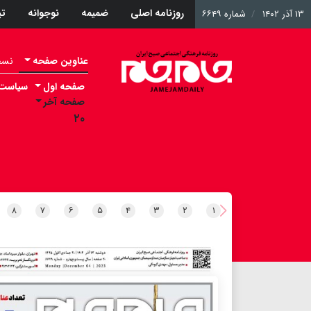
روزنامه اصلی
ضمیمه
نوجوانه
ت
۱۳ آذر ۱۴۰۲
شماره ۶۶۴۹
عناوین صفحه
نسخه 
صفحه اول
سیاست
صفحه آخر
۲۰
۸
۷
۶
۵
۴
۳
۲
۱