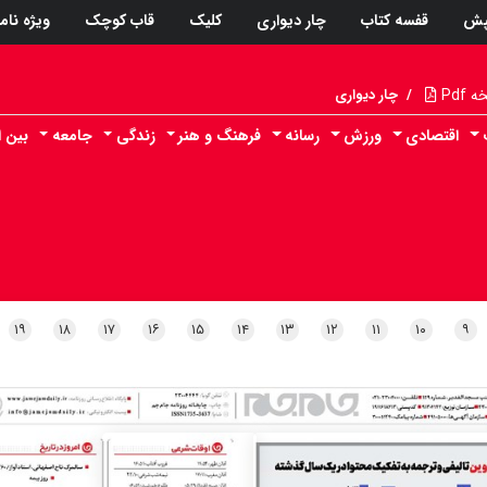
پش
قفسه کتاب
چار دیواری
کلیک
قاب کوچک
ویژه نام
Pdf
/
چار دیواری
اقتصادی
ورزش
رسانه
فرهنگ و هنر
زندگی
جامعه
بین ا
۱۹
۱۸
۱۷
۱۶
۱۵
۱۴
۱۳
۱۲
۱۱
۱۰
۹