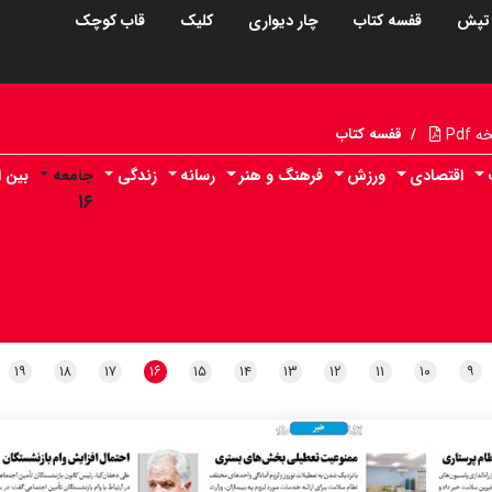
تپش
قفسه کتاب
چار دیواری
کلیک
قاب کوچک
Pdf
/
قفسه کتاب
اقتصادی
ورزش
فرهنگ و هنر
رسانه
زندگی
جامعه
بین ا
۱۶
۱۹
۱۸
۱۷
۱۶
۱۵
۱۴
۱۳
۱۲
۱۱
۱۰
۹