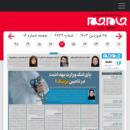
۲۵ فروردین ۱۴۰۳
شماره ۶۷۳۹
صفحه شماره ۱۶
۲۰
۱۹
۱۸
۱۷
۱۶
۱۵
۱۴
۱۳
۱۲
۱۱