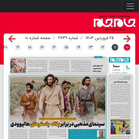
۲۵ فروردین ۱۴۰۳
شماره ۶۷۳۹
صفحه شماره ۱۰
۲۰
۱۹
۱۸
۱۷
۱۶
۱۵
۱۴
۱۳
۱۲
۱۱
۱۰