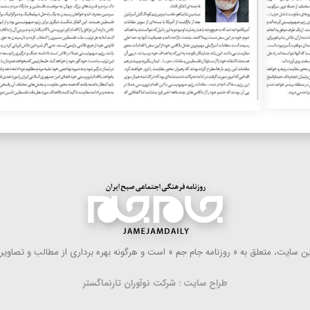
 سایت، متعلق به « روزنامه جام جم » است و هرگونه بهره ‌برداری از مطالب و تصاویر آ
طراح سایت : شرکت نوآوران تارنماگستر