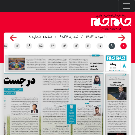
۱۱ مرداد ۱۴۰۳
شماره ۶۸۲۴
صفحه شماره ۸
۱۸
۱۷
۱۶
۱۵
۱۴
۱۳
۱۲
۱۱
۱۰
۹
۸