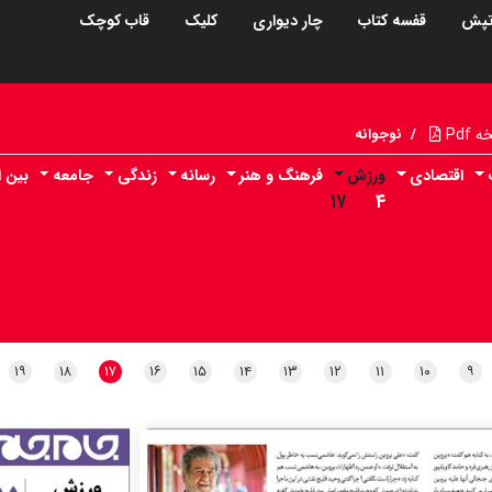
پش
قفسه کتاب
چار دیواری
کلیک
قاب کوچک
Pdf
/
نوجوانه
اقتصادی
ورزش
فرهنگ و هنر
رسانه
زندگی
جامعه
بین ا
۱۷
۴
۱۹
۱۸
۱۷
۱۶
۱۵
۱۴
۱۳
۱۲
۱۱
۱۰
۹