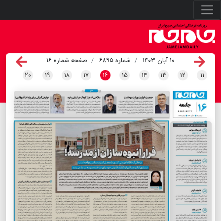
۱۰ آبان ۱۴۰۳
شماره ۶۸۹۵
صفحه شماره ۱۶
۲۰
۱۹
۱۸
۱۷
۱۶
۱۵
۱۴
۱۳
۱۲
۱۱