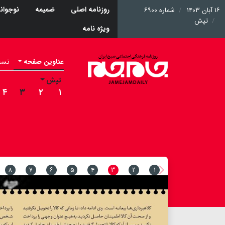
روزنامه اصلی
ضمیمه
نوجوان
۱۶ آبان ۱۴۰۳
شماره ۶۹۰۰
تپش
ویژه نامه
عناوین صفحه
نسخه 
تپش
۴
۳
۲
۱
۸
۷
۶
۵
۴
۳
۲
۱