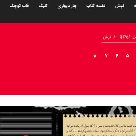
ه
تپش
قفسه کتاب
چار دیواری
کلیک
قاب کوچک
Pdf
/
تپش
۸
۷
۶
۵