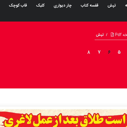
ه
تپش
قفسه کتاب
چار دیواری
کلیک
قاب کوچک
Pdf
/
تپش
۸
۷
۶
۵