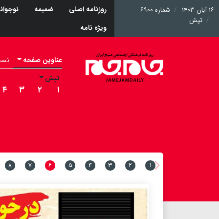
روزنامه اصلی
ضمیمه
نوجوان
۱۶ آبان ۱۴۰۳
شماره ۶۹۰۰
تپش
ویژه نامه
عناوین صفحه
نسخه 
تپش
۴
۳
۲
۱
۸
۷
۶
۵
۴
۳
۲
۱