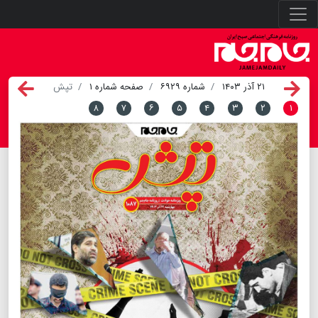
۲۱ آذر ۱۴۰۳
شماره ۶۹۲۹
صفحه شماره ۱
تپش
۸
۷
۶
۵
۴
۳
۲
۱