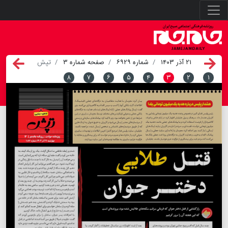
۲۱ آذر ۱۴۰۳
شماره ۶۹۲۹
صفحه شماره ۳
تپش
۸
۷
۶
۵
۴
۳
۲
۱