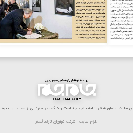
 سایت، متعلق به « روزنامه جام جم » است و هرگونه بهره ‌برداری از مطالب و تصاویر آ
طراح سایت : شرکت نوآوران تارنماگستر