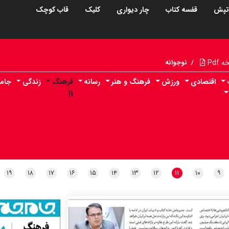
تپش
قفسه کتاب
چار دیواری
کلیک
قاب کوچک
Pdf
/
نوجوانه
اقتصادی
ورزش
فرهنگ و هنر
رسانه
فرهنگ
زندگی
جام
۱۱
۱۹
۱۸
۱۷
۱۶
۱۵
۱۴
۱۳
۱۲
۱۱
۱۰
۹